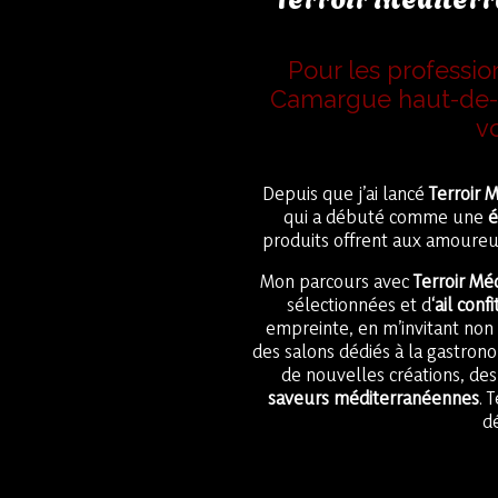
Pour les professio
Camargue haut-de-g
v
Depuis que j’ai lancé
Terroir 
qui a débuté comme une
é
produits offrent aux amoureu
Mon parcours avec
Terroir Mé
sélectionnées et d
‘ail confi
empreinte, en m’invitant non
des salons dédiés à la gastr
de nouvelles créations, de
saveurs méditerranéennes
. 
d