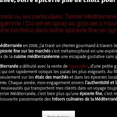
nnels ou les particuliers, Terroir Méditerrané
amme ! Du sel en spray au gros sel à mouli
otre bonheur dans notre épicerie fine en lign
Méditerranée
en 2008, j’ai tracé un chemin gourmand à travers 
picerie fine sur les marchés
s’est métamorphosé en une expérien
x de la
cuisine méditerranéenne
une escapade gustative sans qui
diterranée
a débuté avec la vente de
tapenades
, d’une petite
t
qui ont rapidement conquis les palais les plus exigeants. Au fil
 seulement sur les
étals des marchés
et dans les épiceries local
onomie. Chaque année, mon engagement envers
l’authenticité et 
s nouveautés qui transportent mes clients dans un voyage tou
Terroir Méditerranée, c’est bien plus qu’une
épicerie fine
, c’est 
écouverte passionnante des
trésors culinaires de la Méditerran