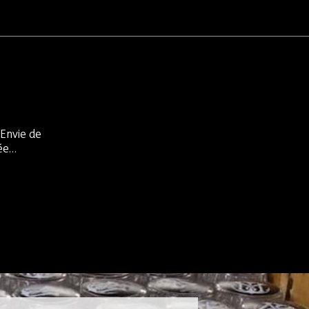
 Envie de
née…