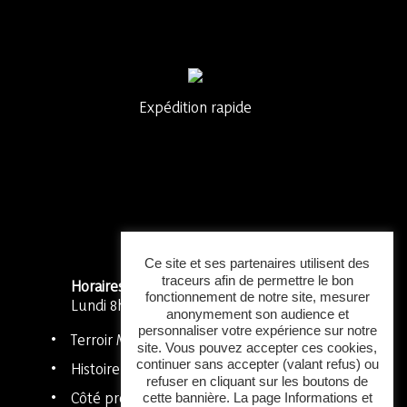
Expédition rapide
Ce site et ses partenaires utilisent des
traceurs afin de permettre le bon
Horaires
:
fonctionnement de notre site, mesurer
Lundi 8h – 18h
anonymement son audience et
personnaliser votre expérience sur notre
Terroir Méditerranée
site. Vous pouvez accepter ces cookies,
continuer sans accepter (valant refus) ou
Histoire
refuser en cliquant sur les boutons de
Côté pro
cette bannière. La page Informations et