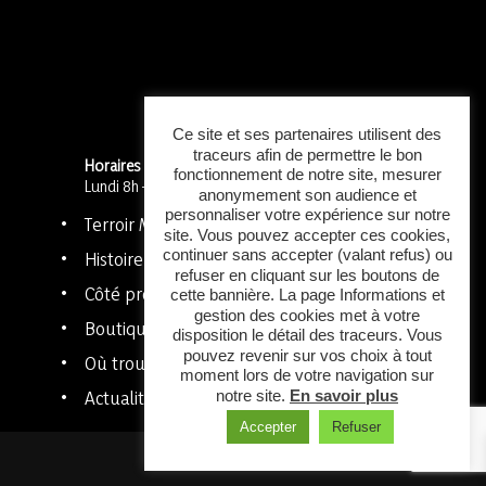
Ce site et ses partenaires utilisent des
traceurs afin de permettre le bon
Horaires
:
fonctionnement de notre site, mesurer
Lundi 8h – 18h
anonymement son audience et
personnaliser votre expérience sur notre
Terroir Méditerranée
site. Vous pouvez accepter ces cookies,
continuer sans accepter (valant refus) ou
Histoire
refuser en cliquant sur les boutons de
Côté pro
cette bannière. La page Informations et
gestion des cookies met à votre
Boutique
disposition le détail des traceurs. Vous
pouvez revenir sur vos choix à tout
Où trouver mes produits ?
moment lors de votre navigation sur
notre site.
En savoir plus
Actualités et contact
Accepter
Refuser