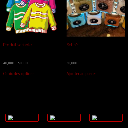
Produit variable
Sel n°1
40,00
€
–
50,00
€
50,00
€
Ce
Choix des options
Ajouter au panier
produit
a
plusieurs
variations.
Les
options
peuvent
être
choisies
sur