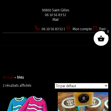
30800 Saint-Gilles
06 10 56 83 52
Mail
06 10 56 83 52
|
Mon compte
Panier
0
☰
Accueil
»
bleu
2 résultats affichés