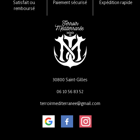
la
Satisfait ou
Paiement sécurisé
Expédition rapide
page
remboursé
du
produit
30800 Saint-Gilles
06 10 56 83 52
terroirmediterranee@gmail.com