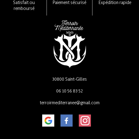
la
Satisfait ou
Paiement sécurisé
Expédition rapide
page
remboursé
du
produit
30800 Saint-Gilles
06 10 56 83 52
terroirmediterranee@gmail.com