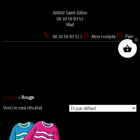
30800 Saint-Gilles
06 10 56 83 52
Mail
06 10 56 83 52
|
Mon compte
Panier
0
☰
Accueil
»
Rouge
Voici le seul résultat