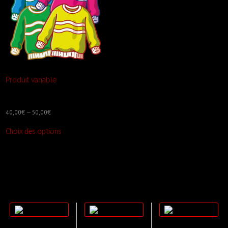
Produit variable
40,00
€
–
50,00
€
Ce
Choix des options
produit
a
plusieurs
variations.
Les
options
peuvent
être
choisies
sur